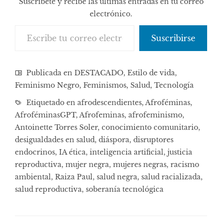
Suscríbete y recibe las últimas entradas en tu correo
electrónico.
Escribe tu correo electrónico…
Suscribirse
Publicada en
DESTACADO
,
Estilo de vida
,
Feminismo Negro
,
Feminismos
,
Salud
,
Tecnología
Etiquetado en
afrodescendientes
,
Afroféminas
,
AfroféminasGPT
,
Afrofeminas
,
afrofeminismo
,
Antoinette Torres Soler
,
conocimiento comunitario
,
desigualdades en salud
,
diáspora
,
disruptores
endocrinos
,
IA ética
,
inteligencia artificial
,
justicia
reproductiva
,
mujer negra
,
mujeres negras
,
racismo
ambiental
,
Raiza Paul
,
salud negra
,
salud racializada
,
salud reproductiva
,
soberanía tecnológica