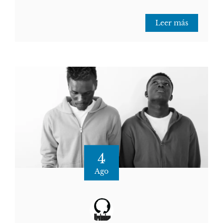
Leer más
4
Ago