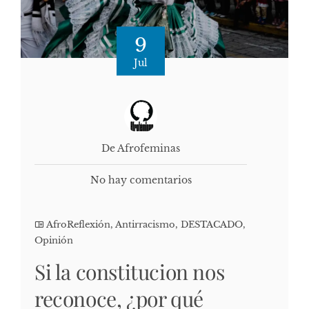
9
Jul
De Afrofeminas
No hay comentarios
AfroReflexión
,
Antirracismo
,
DESTACADO
,
Opinión
Si la constitucion nos
reconoce, ¿por qué