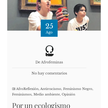
25
Ago
De Afrofeminas
No hay comentarios
AfroReflexión
,
Antirracismo
,
Feminismo Negro
,
Feminismos
,
Medio ambiente
,
Opinión
Por un ecologismo