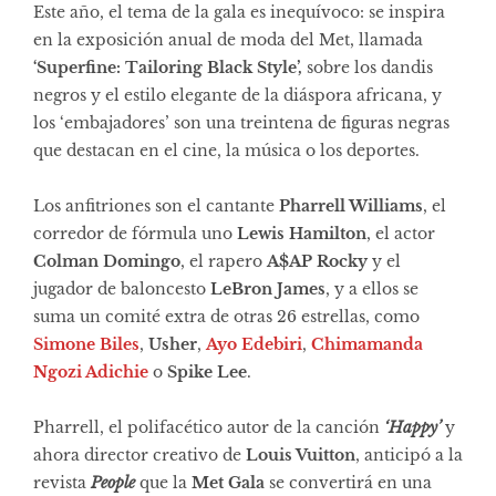
Este año, el tema de la gala es inequívoco: se inspira
en la exposición anual de moda del Met, llamada
‘Superfine: Tailoring Black Style’,
sobre los dandis
negros y el estilo elegante de la diáspora africana, y
los ‘embajadores’ son una treintena de figuras negras
que destacan en el cine, la música o los deportes.
Los anfitriones son el cantante
Pharrell Williams
, el
corredor de fórmula uno
Lewis Hamilton
, el actor
Colman Domingo
, el rapero
A$AP Rocky
y el
jugador de baloncesto
LeBron James
, y a ellos se
suma un comité extra de otras 26 estrellas, como
Simone Biles
,
Usher
,
Ayo Edebiri
,
Chimamanda
Ngozi Adichie
o
Spike Lee
.
Pharrell, el polifacético autor de la canción
‘Happy’
y
ahora director creativo de
Louis Vuitton
, anticipó a la
revista
People
que la
Met Gala
se convertirá en una