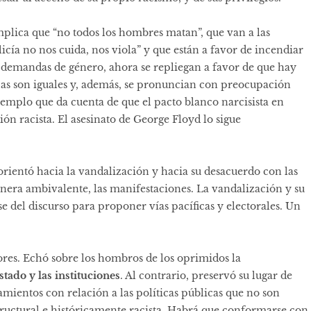
mplica que “no todos los hombres matan”, que van a las
icía no nos cuida, nos viola” y que están a favor de incendiar
us demandas de género, ahora se repliegan a favor de que hay
cas son iguales y, además, se pronuncian con preocupación
ejemplo que da cuenta de que el pacto blanco narcisista en
ión racista. El asesinato de George Floyd lo sigue
eorientó hacia la vandalización y hacia su desacuerdo con las
anera ambivalente, las manifestaciones. La vandalización y su
se del discurso para proponer vías pacíficas y electorales. Un
tores. Echó sobre los hombros de los oprimidos la
stado y las instituciones
. Al contrario, preservó su lugar de
mientos con relación a las políticas públicas que no son
structural e históricamente racista. Habrá que conformarse con