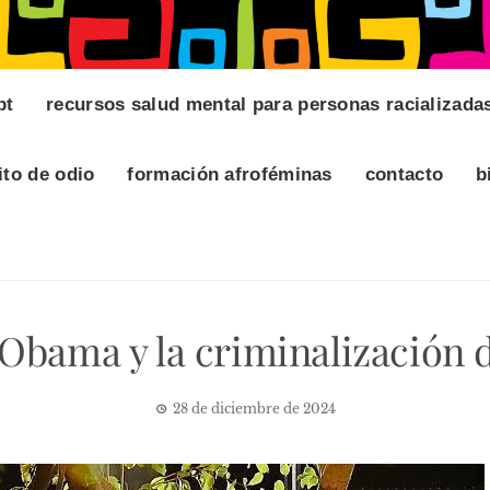
pt
recursos salud mental para personas racializada
ito de odio
formación afroféminas
contacto
b
Obama y la criminalización d
28 de diciembre de 2024