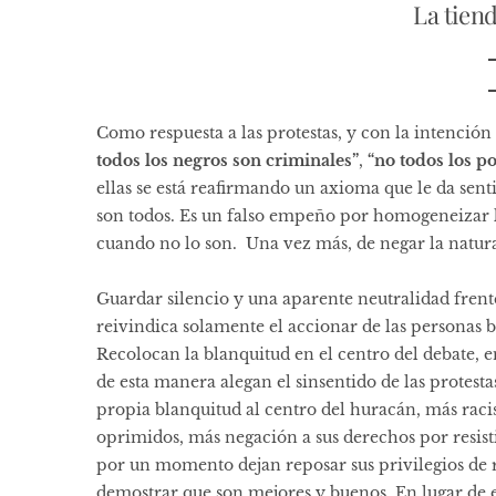
La tien
Como respuesta a las protestas, y con la intención
todos los negros son criminales”
,
“no todos los p
ellas se está reafirmando un axioma que le da sent
son todos. Es un falso empeño por homogeneizar l
cuando no lo son. Una vez más, de negar la natural
Guardar silencio y una aparente neutralidad frente
reivindica solamente el accionar de las personas b
Recolocan la blanquitud en el centro del debate, e
de esta manera alegan el sinsentido de las protest
propia blanquitud al centro del huracán, más raci
oprimidos, más negación a sus derechos por resisti
por un momento dejan reposar sus privilegios de ra
demostrar que son mejores y buenos. En lugar de es