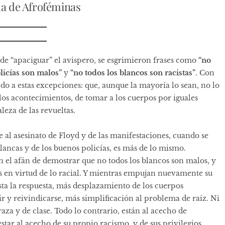
da de Afroféminas
 de “apaciguar” el avispero, se esgrimieron frases como
“no
olicías son malos”
y
“no todos los blancos son racistas”
. Con
ido a estas excepciones: que, aunque la mayoría lo sean, no lo
os acontecimientos, de tomar a los cuerpos por iguales
eza de las revueltas.
 al asesinato de Floyd y de las manifestaciones, cuando se
lancas y de los buenos policías, es más de lo mismo.
n el afán de demostrar que no todos los blancos son malos, y
as en virtud de lo racial. Y mientras empujan nuevamente su
sta la respuesta, más desplazamiento de los cuerpos
r y reivindicarse, más simplificación al problema de raíz. Ni
za y de clase. Todo lo contrario, están al acecho de
tar al acecho de su propio racismo, y de sus privilegios.