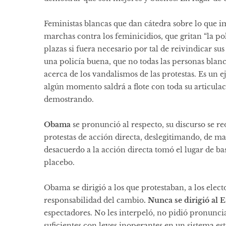
Feministas blancas que dan cátedra sobre lo que i
marchas contra los feminicidios, que gritan “la pol
plazas si fuera necesario por tal de reivindicar s
una policía buena, que no todas las personas blan
acerca de los vandalismos de las protestas. Es un 
algún momento saldrá a flote con toda su articulac
demostrando.
Obama
se
pronunció
al respecto, su discurso se r
protestas de acción directa, deslegitimando, de m
desacuerdo a la acción directa tomó el lugar de ba
placebo.
Obama se dirigió a los que protestaban, a los elec
responsabilidad del cambio
. Nunca se dirigió al E
espectadores. No les interpeló, no pidió pronuncia
suficientes con leyes inoperantes en un sistema e