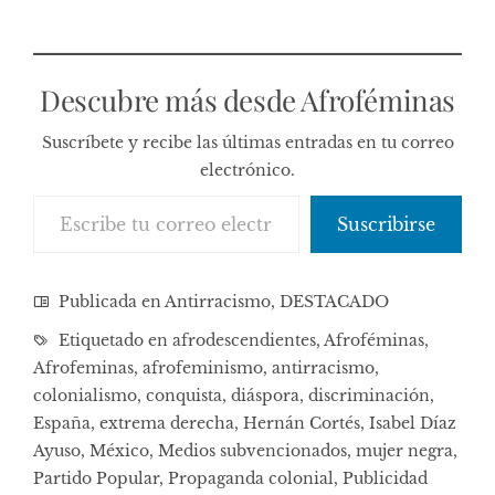
Descubre más desde Afroféminas
Suscríbete y recibe las últimas entradas en tu correo
electrónico.
Escribe tu correo electrónico…
Suscribirse
Publicada en
Antirracismo
,
DESTACADO
Etiquetado en
afrodescendientes
,
Afroféminas
,
Afrofeminas
,
afrofeminismo
,
antirracismo
,
colonialismo
,
conquista
,
diáspora
,
discriminación
,
España
,
extrema derecha
,
Hernán Cortés
,
Isabel Díaz
Ayuso
,
México
,
Medios subvencionados
,
mujer negra
,
Partido Popular
,
Propaganda colonial
,
Publicidad