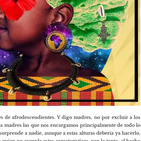
de afrodescendientes. Y digo madres, no por excluir a los
las madres las que nos encargamos principalmente de todo lo
 sorprende a nadie, aunque a estas alturas debería ya hacerlo,
ien no cumpla estas características, por lo tanto, el hecho