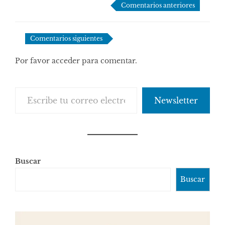
Comentarios anteriores
de
comentarios
Comentarios siguientes
Por favor acceder para comentar.
Escribe tu correo electrónico…
Newsletter
Buscar
Buscar