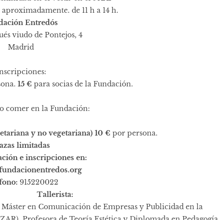
s aproximadamente. de 11 h a 14 h.
dación Entredós
és viudo de Pontejos, 4
Madrid
nscripciones:
sona.
15 €
para socias de la Fundación.
go comer en la Fundación:
tariana y no vegetariana)
10 €
por persona.
azas limitadas
ción e inscripciones en:
fundacionentredos.org
fono:
915220022
Tallerista:
 Máster en Comunicación de Empresas y Publicidad en la
ZAR), Profesora de Teoría Estética y Diplomada en Pedagogía