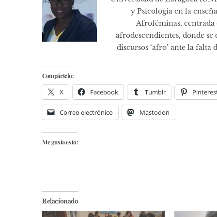
y Psicología en la enseñan
Afroféminas, centrada e
afrodescendientes, donde se 
discursos ‘afro’ ante la falt
Compártelo:
X
Facebook
Tumblr
Pinteres
Correo electrónico
Mastodon
Me gusta esto:
Relacionado