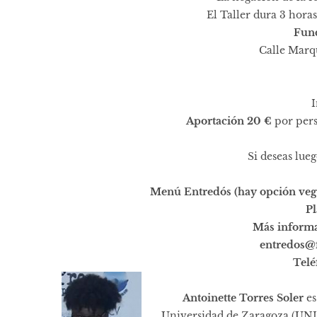
El Taller dura 3 hora
Fun
Calle Marqu
I
Aportación
20 €
por per
Si deseas lue
Menú Entredós (hay opción vege
Pl
Más informa
entredos@
Telé
Antoinette Torres Soler
es
Universidad de Zaragoza (UNI