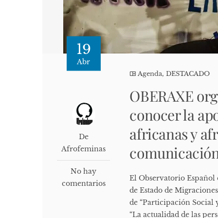
19
Abr
Agenda
,
DESTACADO
OBERAXE organ
conocer la ap
africanas y af
De
comunicación 
Afrofeminas
No hay
El Observatorio Español 
comentarios
de Estado de Migraciones,
de “Participación Social
“La actualidad de las per