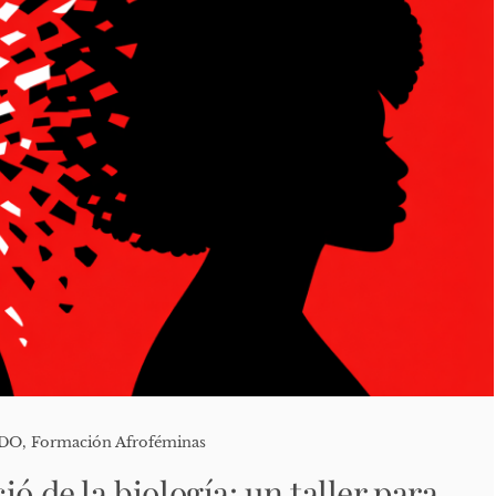
ADO
,
Formación Afroféminas
ió de la biología: un taller para