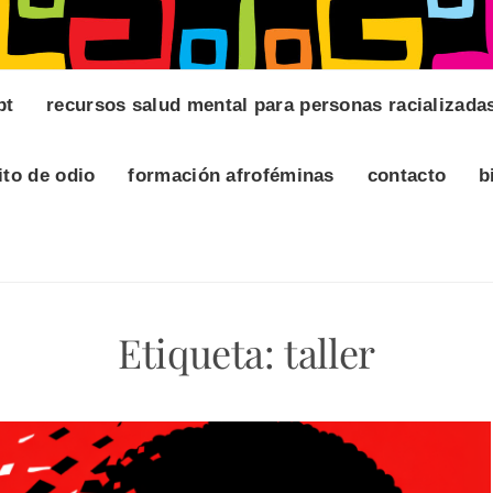
pt
recursos salud mental para personas racializada
ito de odio
formación afroféminas
contacto
b
Etiqueta:
taller