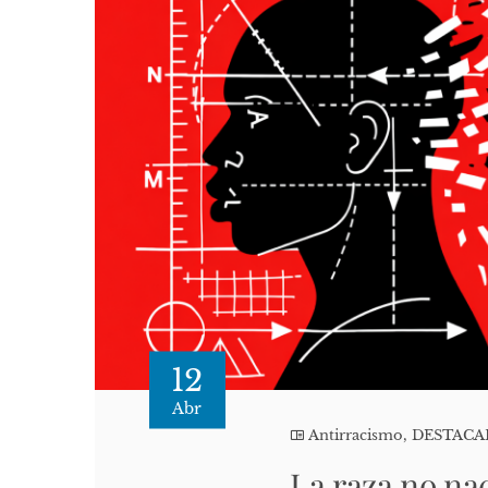
12
Abr
Antirracismo
,
DESTAC
La raza no nac