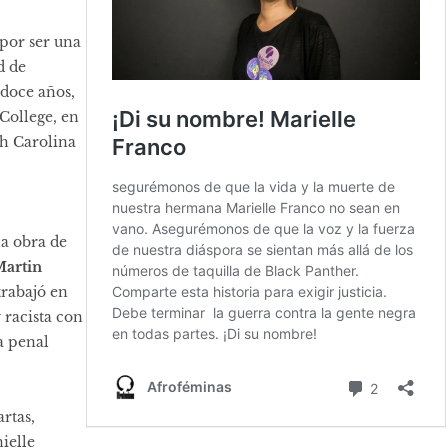
 por ser una
d de
 doce años,
College, en
th Carolina
la obra de
artin
trabajó en
 racista con
a penal
rtas,
ielle