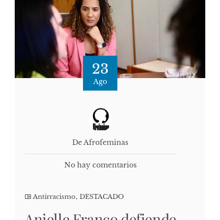
23
Ago
De Afrofeminas
No hay comentarios
Antirracismo
,
DESTACADO
Anielle Franco defiende