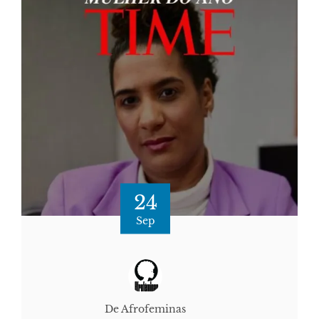
24
Sep
De Afrofeminas