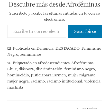
Descubre más desde Afroféminas
Suscríbete y recibe las últimas entradas en tu correo
electrónico.
Escribe tu correo electrónico…
Suscribirse
Publicada en
Denuncia
,
DESTACADO
,
Feminismo
Negro
,
Feminismos
Etiquetado en
afrodescendientes
,
Afroféminas
,
Chile
,
diáspora
,
discriminación
,
feminismo negro
,
homin¡cidio
,
JusticiaparaCarmen
,
mujer migrante
,
mujer negra
,
racismo
,
racismo intitucional
,
violencia
machista