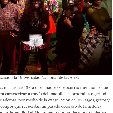
ización la Universidad Nacional de las Artes
ás ni a las tías? Será que a nadie se le ocurrió mencionar que
ara caracterizar a través del maquillaje corporal la negritud
ue además, por medio de la exageración de los rasgos, gestos y
eotipos que recuerdan un pasado doloroso de la historia
s tarde, en 1960 el Movimiento por los derechos civiles en