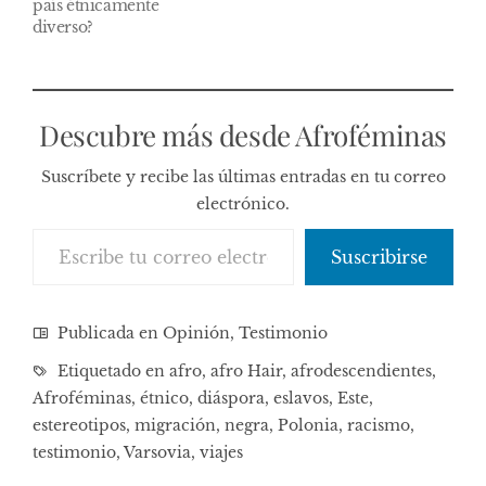
país étnicamente
diverso?
Descubre más desde Afroféminas
Suscríbete y recibe las últimas entradas en tu correo
electrónico.
Escribe tu correo electrónico…
Suscribirse
Publicada en
Opinión
,
Testimonio
Etiquetado en
afro
,
afro Hair
,
afrodescendientes
,
Afroféminas
,
étnico
,
diáspora
,
eslavos
,
Este
,
estereotipos
,
migración
,
negra
,
Polonia
,
racismo
,
testimonio
,
Varsovia
,
viajes