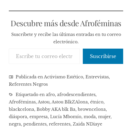
Descubre más desde Afroféminas
Suscríbete y recibe las últimas entradas en tu correo
electrónico.
Escribe tu correo electrónico…
Suscribirse
Publicada en
Activismo Estético
,
Entrevistas
,
Referentes Negros
Etiquetado en
afro
,
afrodescendientes
,
Afroféminas
,
Astou
,
Astou BlkZAlona
,
étnico
,
blackcelona
,
Bobby AKA blk Ba
,
browncelona
,
diáspora
,
empresa
,
Lucía Mbomío
,
moda
,
mujer
,
negra
,
pendientes
,
referentes
,
Zaida NDiaye