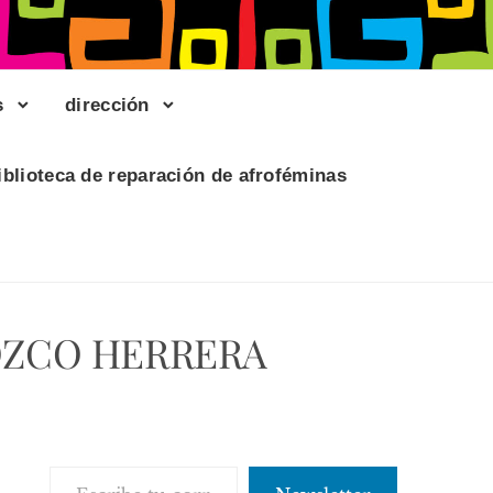
s
dirección
iblioteca de reparación de afroféminas
OROZCO HERRERA
Escribe tu correo electrónico…