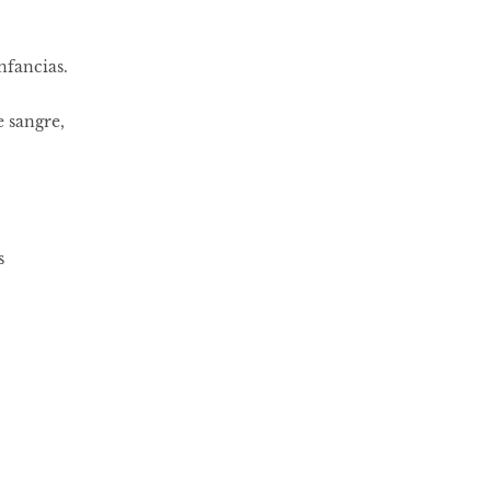
nfancias.
e sangre,
s