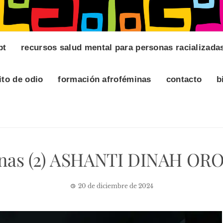
pt
recursos salud mental para personas racializada
ito de odio
formación afroféminas
contacto
b
inas (2) ASHANTI DINAH 
20 de diciembre de 2024