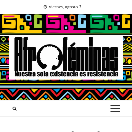
Saltar
viernes, agosto 7
al
contenido