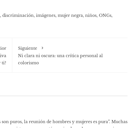
,
discriminación
,
imágenes
,
mujer negra
,
niños
,
ONGs
,
ior
Siguiente
tiva
Ni clara ni oscura: una crítica personal al
 ti?
colorismo
s son puros, la reunión de hombres y mujeres es pura”. Muchas