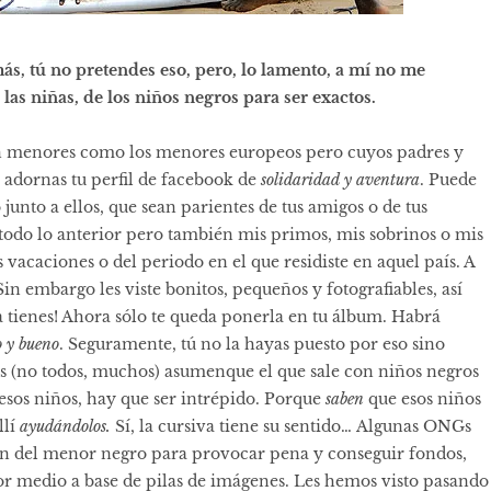
ás, tú no pretendes eso, pero, lo lamento, a mí no me
las niñas, de los niños negros para ser exactos.
tan menores como los menores europeos pero cuyos padres y
adornas tu perfil de facebook de
solidaridad y aventura
. Puede
 junto a ellos, que sean parientes de tus amigos o de tus
todo lo anterior pero también mis primos, mis sobrinos o mis
s vacaciones o del periodo en el que residiste en aquel país. A
in embargo les viste bonitos, pequeños y fotografiables, así
 la tienes! Ahora sólo te queda ponerla en tu álbum. Habrá
o y bueno
. Seguramente, tú no la hayas puesto por eso sino
(no todos, muchos) asumenque el que sale con niños negros
 esos niños, hay que ser intrépido. Porque
saben
que esos niños
llí
ayudándolos.
Sí, la cursiva tiene su sentido… Algunas ONGs
ción del menor negro para provocar pena y conseguir fondos,
r medio a base de pilas de imágenes. Les hemos visto pasando