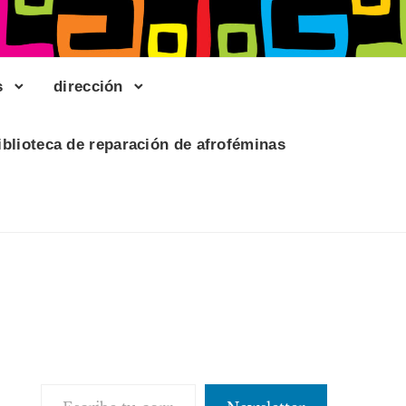
s
dirección
iblioteca de reparación de afroféminas
Escribe tu correo electrónico…