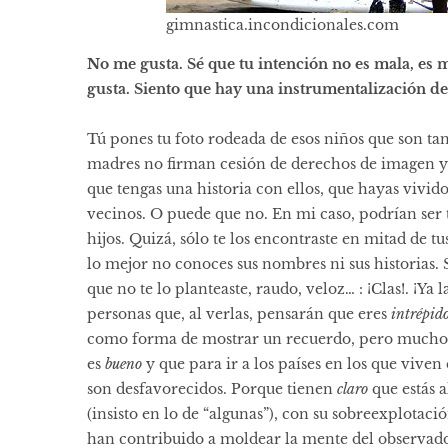
gimnastica.incondicionales.com
No me gusta. Sé que tu intención no es mala, es m
gusta. Siento que hay una instrumentalización de 
Tú pones tu foto rodeada de esos niños que son 
madres no firman cesión de derechos de imagen y 
que tengas una historia con ellos, que hayas vivido
vecinos. O puede que no. En mi caso, podrían ser 
hijos. Quizá, sólo te los encontraste en mitad de tu
lo mejor no conoces sus nombres ni sus historias. S
que no te lo planteaste, raudo, veloz… : ¡Clas!. ¡Ya
personas que, al verlas, pensarán que eres
intrépid
como forma de mostrar un recuerdo, pero muchos 
es
bueno
y que para ir a los países en los que viven
son desfavorecidos. Porque tienen
claro
que estás a
(insisto en lo de “algunas”), con su sobreexplota
han contribuido a moldear la mente del observado