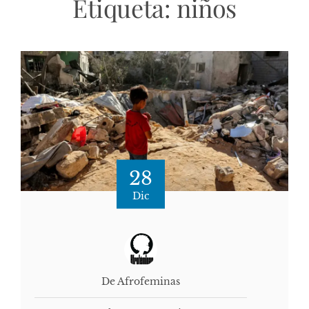
Etiqueta:
niños
28
Dic
De Afrofeminas