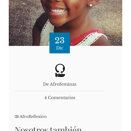
23
Dic
De Afrofeminas
4 Comentarios
AfroReflexión
Nosotros también