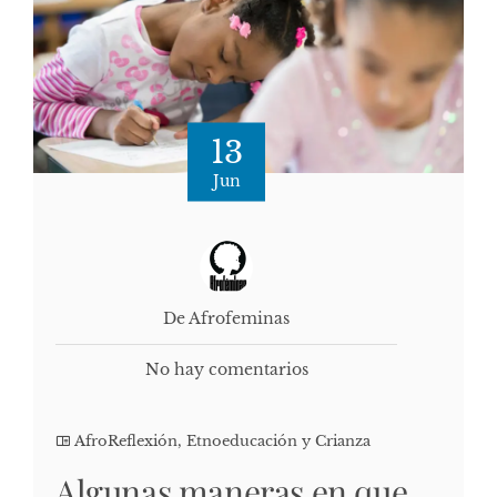
13
Jun
De Afrofeminas
No hay comentarios
AfroReflexión
,
Etnoeducación y Crianza
Algunas maneras en que