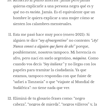
Refuerzo al punto anterior: jamás pero jamás
quieras explicarle a una persona negra qué es y
qué no es
racista
. Jamás. Es el equivalente que un
hombre le quiera explicar a una mujer cómo se
sienten los calambres menstruales.
Esta me pasó hace muy poco (enero 2021): Si
alguien te dice “
soy afroargentino
” no contestes
“¡Ay!
Nunca conocí a alguien que fuera de ahí”
porque,
posiblemente, nosotros tampoco. Mi herencia es
afro, pero nací en suelo argentino,
máquina
. Como
cuando vos decís
“Soy italianx”
y no llegas con los
papeles para tramitar la ciudadanía. Ya que
estamos, tampoco respondas con que fuiste de
“safari a Tanzania” o que “viajaste al Mundial de
Sudáfrica”: no tiene nada que ver.
Eliminá de tu glosario frases como: “negro
cabeza”, “negros de mierda”, “negros villeros” y, la