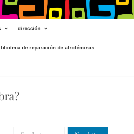
s
dirección
iblioteca de reparación de afroféminas
mbra?
Escribe tu correo electrónico…