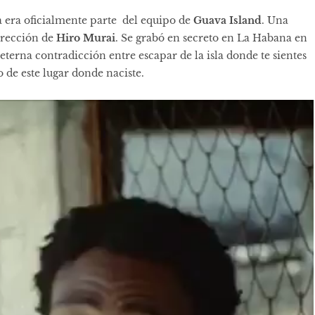
 era oficialmente parte del equipo de
Guava Island
. Una
irección de
Hiro Murai
. Se grabó en secreto en La Habana en
eterna contradicción entre escapar de la isla donde te sientes
o de este lugar donde naciste.