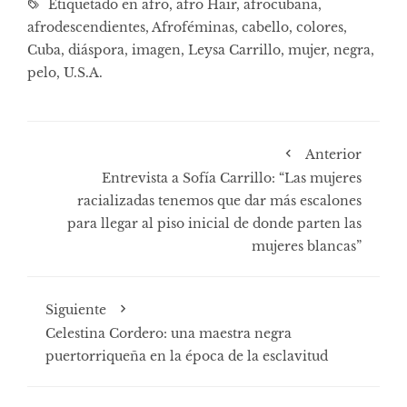
Etiquetado en
afro
,
afro Hair
,
afrocubana
,
afrodescendientes
,
Afroféminas
,
cabello
,
colores
,
Cuba
,
diáspora
,
imagen
,
Leysa Carrillo
,
mujer
,
negra
,
pelo
,
U.S.A.
Anterior
Entrevista a Sofía Carrillo: “Las mujeres
racializadas tenemos que dar más escalones
para llegar al piso inicial de donde parten las
mujeres blancas”
Siguiente
Celestina Cordero: una maestra negra
puertorriqueña en la época de la esclavitud