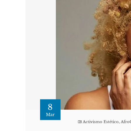
8
Mar
Activismo Estético
,
Afr