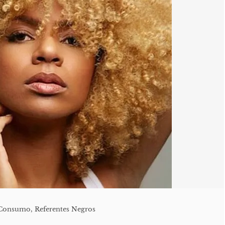
oConsumo
,
Referentes Negros