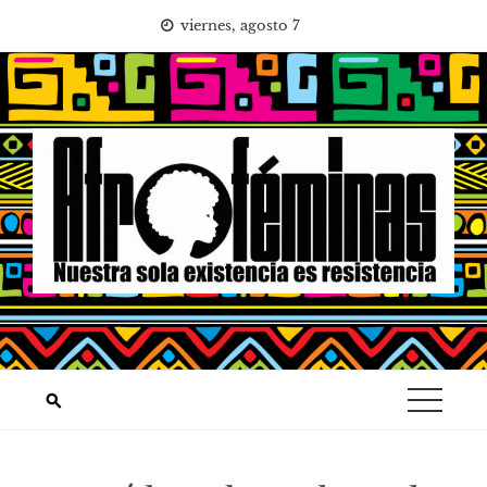
Saltar
viernes, agosto 7
al
contenido