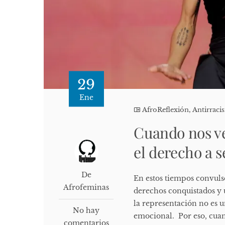
29
Ene
AfroReflexión
,
Antirrac
Cuando nos ve
el derecho a s
De
En estos tiempos convulso
Afrofeminas
derechos conquistados y u
la representación no es u
No hay
emocional. Por eso, cuan
comentarios