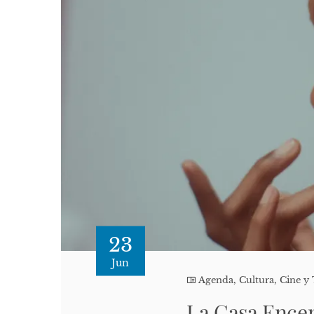
23
Jun
Agenda
,
Cultura, Cine y 
La Casa Encen