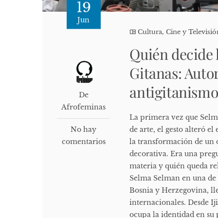
19
Jun
Cultura, Cine y Televisió
Quién decide 
Gitanas: Autor
antigitanismo
De
Afrofeminas
La primera vez que Selm
No hay
de arte, el gesto alteró el
comentarios
la transformación de un 
decorativa. Era una pregu
materia y quién queda rel
Selma Selman en una de s
Bosnia y Herzegovina, ll
internacionales. Desde I
ocupa la identidad en su 