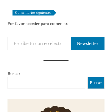
Navegación
Comentarios siguientes
de
Por favor acceder para comentar.
comentarios
Escribe tu correo electrónico…
Newsletter
Buscar
Buscar