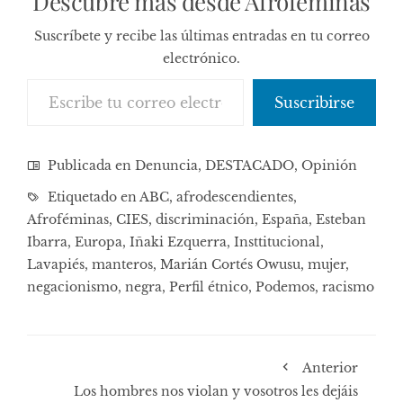
Descubre más desde Afroféminas
Suscríbete y recibe las últimas entradas en tu correo
electrónico.
Escribe tu correo electrónico…
Suscribirse
Publicada en
Denuncia
,
DESTACADO
,
Opinión
Etiquetado en
ABC
,
afrodescendientes
,
Afroféminas
,
CIES
,
discriminación
,
España
,
Esteban
Ibarra
,
Europa
,
Iñaki Ezquerra
,
Insttitucional
,
Lavapiés
,
manteros
,
Marián Cortés Owusu
,
mujer
,
negacionismo
,
negra
,
Perfil étnico
,
Podemos
,
racismo
Anterior
Los hombres nos violan y vosotros les dejáis