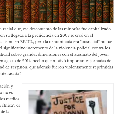
n racial que, ese descontento de las minorías fue capitalizado
on su llegada a la presidencia en 2008 se creó en el
 racismo en EE.UU., pero la denominada era ʺposracialʺ no fue
 significativo incremento de la violencia policial contra los
lidad cobró grandes dimensiones con el asesinato del joven
 en agosto de 2014; hecho que motivó importantes jornadas de
iudad de Ferguson, que además fueron violentamente reprimidas
te racista”.
zación y
a no es
 los medios
étnicaʺ, es
 de la