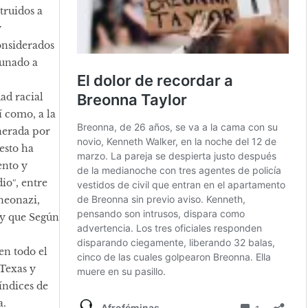
truidos a
y
onsiderados
Aunado a
ad racial
í como, a la
nerada por
esto ha
ento y
ioʺ, entre
neonazi,
 y que Según
en todo el
 Texas y
índices de
a.