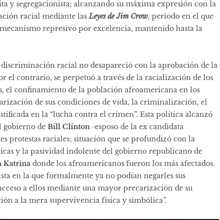
ita y segregacionista; alcanzando su máxima expresión con la
nación racial mediante las
Leyes de Jim Crow
, periodo en el que
 el mecanismo represivo por excelencia, mantenido hasta la
a discriminación racial no desapareció con la aprobación de la
or el contrario, se perpetuó a través de la racialización de los
pos, el confinamiento de la población afroamericana en los
rización de sus condiciones de vida, la criminalización, el
tificada en la “lucha contra el crimen”. Esta política alcanzó
l gobierno de
Bill Clinton
-esposo de la ex candidata
des protestas raciales; situación que se profundizó con la
licas y la pasividad indolente del gobierno republicano de
 Katrina
donde los afroamericanos fueron los más afectados.
ista en la que formalmente ya no podían negarles sus
 acceso a ellos mediante una mayor precarización de su
ción a la mera supervivencia física y simbólica”.