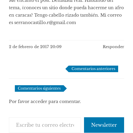
Me encantó el post. Denasiadl real. Hablando del
tema, ¿conoces un sitio donde pueda hacerme un afro
en caracas? Tengo cabello rizado también. Mi correo
es
serranocastillo.r@gmail.com
2 de febrero de 2017 20:09
Responder
Navegación
Comentarios anteriores
de
comentarios
Comentarios siguientes
Por favor acceder para comentar.
Escribe tu correo electrónico…
Newsletter