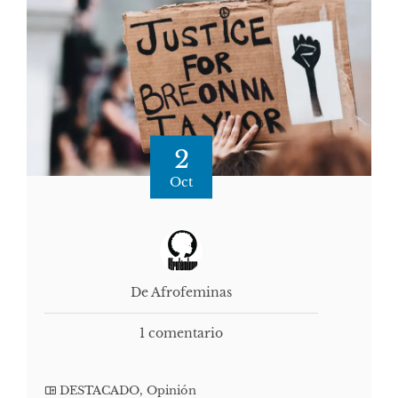
2
Oct
De Afrofeminas
1 comentario
DESTACADO
,
Opinión