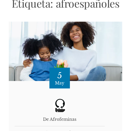
Etiqueta:
afroespañoles
5
May
De Afrofeminas