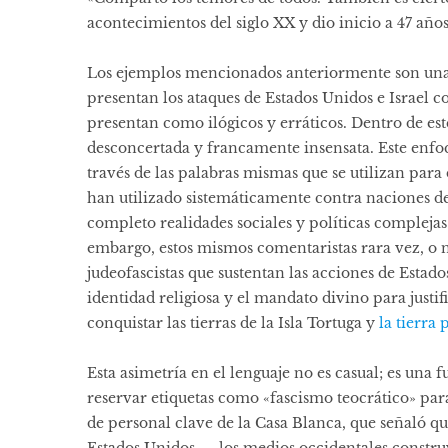
acontecimientos del siglo XX y dio inicio a 47 año
Los ejemplos mencionados anteriormente son una m
presentan los ataques de Estados Unidos e Israel 
presentan como ilógicos y erráticos. Dentro de es
desconcertada y francamente insensata. Este enfoq
través de las palabras mismas que se utilizan para
han
utilizado sistemáticamente
contra naciones d
completo realidades sociales y políticas complejas
embargo, estos mismos comentaristas rara vez, o nun
judeofascistas
que sustentan las acciones
de Estados
identidad religiosa y
el mandato divino
para justif
conquistar las tierras de la Isla Tortuga y
la tierra
Esta asimetría en el lenguaje no es casual; es una
reservar etiquetas como «fascismo teocrático» pa
de personal clave de la Casa Blanca
, que señaló 