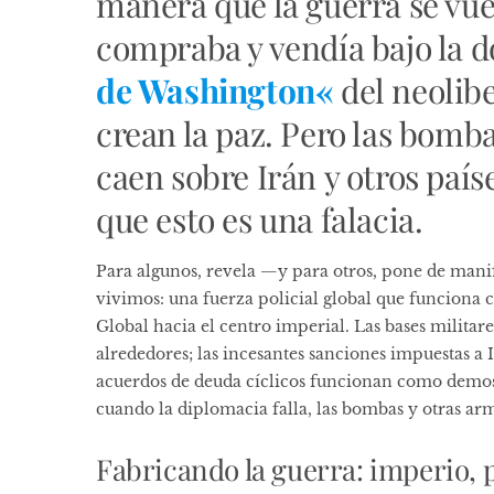
manera que la guerra se vuel
compraba y vendía bajo la 
de Washington
«
del neolib
crean la paz. Pero las
bombas
caen sobre Irán
y otros país
que esto es una falacia.
Para algunos, revela —y para otros, pone de manifi
vivimos: una fuerza policial global que funciona co
Global hacia el centro imperial. Las bases militare
alrededores; las incesantes sanciones impuestas a I
acuerdos de deuda cíclicos funcionan como demos
cuando la diplomacia falla, las bombas y otras a
Fabricando la guerra: imperio,