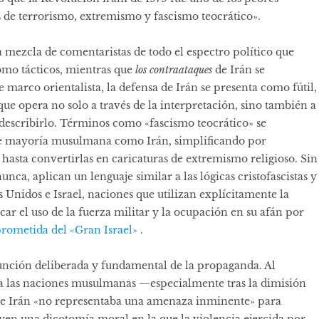
s de terrorismo, extremismo y fascismo teocrático».
ezcla de comentaristas de todo el espectro político que
como tácticos, mientras que
los contraataques
de Irán se
te
marco orientalista
, la defensa de Irán se presenta como fútil,
ue opera no solo a través de la interpretación, sino también a
 describirlo. Términos como «fascismo teocrático» se
e mayoría musulmana como Irán, simplificando por
 hasta convertirlas en caricaturas de extremismo religioso. Sin
ca, aplican un lenguaje similar a las lógicas cristofascistas y
 Unidos e Israel, naciones que utilizan explícitamente la
icar el uso de la fuerza militar y la ocupación en su afán por
 prometida del «Gran Israel»
.
 función deliberada y fundamental de la propaganda. Al
ra las naciones musulmanas —especialmente tras la
dimisión
que Irán «no representaba una amenaza inminente» para