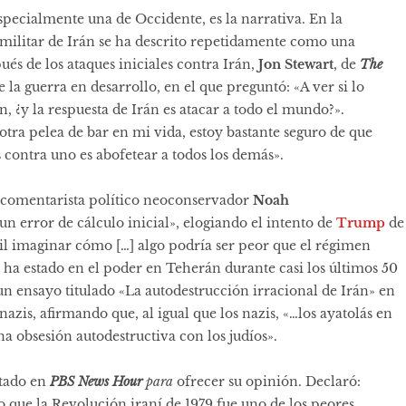
specialmente una de Occidente, es la narrativa. En la
a militar de Irán se ha descrito repetidamente como una
ués de los ataques iniciales contra Irán,
Jon Stewart
, de
The
e la guerra en desarrollo, en el que preguntó: «A ver si lo
n, ¿y la respuesta de Irán es atacar a todo el mundo?».
tra pelea de bar en mi vida, estoy bastante seguro de que
 contra uno es abofetear a todos los demás».
l comentarista político neoconservador
Noah
un error de cálculo inicial», elogiando el intento de
Trump
de
il imaginar cómo […] algo podría ser peor que el régimen
 ha estado en el poder en Teherán durante casi los últimos 50
n ensayo titulado «La autodestrucción irracional de Irán» en
nazis, afirmando que, al igual que los nazis, «…los ayatolás en
na obsesión autodestructiva con los judíos».
tado en
PBS News Hour
para
ofrecer su opinión. Declaró:
 que la Revolución iraní de 1979 fue uno de los peores