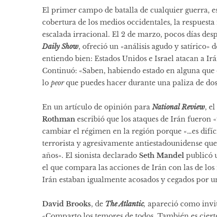
El primer campo de batalla de cualquier guerra, e
cobertura de los medios occidentales, la respuest
escalada irracional. El 2 de marzo, pocos días desp
Daily Show
,
ofreció
un «análisis agudo y satírico» d
entiendo bien: Estados Unidos e Israel atacan a Irá
Continuó: «Saben, habiendo estado en alguna que o
lo
peor
que puedes hacer durante una paliza de dos
En un artículo de opinión para
National Review
, e
Rothman
escribió
que los ataques de Irán fueron «
cambiar el régimen en la región porque «…es difíc
terrorista y agresivamente antiestadounidense que
años». El sionista declarado
Seth Mandel
publicó
u
el que compara las acciones de Irán con las de los 
Irán estaban igualmente acosados ​​y cegados por u
David Brooks
, de
The Atlantic
,
apareció como invi
«Comparto los temores de todos. También es cierto