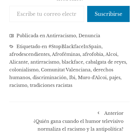
Escribe tu correo electrónico…
Suscribirse
Publicada en
Antirracismo
,
Denuncia
Etiquetado en
#StopBlackfaceInSpain
,
afrodescendientes
,
Afroféminas
,
afrofobia
,
Alcoi
,
Alicante
,
antirracismo
,
blackface
,
cabalgata de reyes
,
colonialismo
,
Comunitat Valenciana
,
derechos
humanos
,
discriminación
,
Ibi
,
Muro d'Alcoi
,
pajes
,
racismo
,
tradiciones racistas
Anterior
¿Quién gana cuando el humor televisivo
normaliza el racismo y la antipolítica?