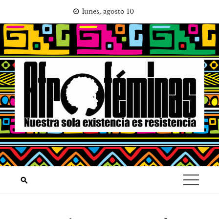
Saltar
lunes, agosto 10
al
contenido