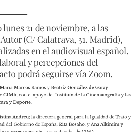
 lunes 21 de noviembre, a las
Autor (C/ Calatrava, 31. Madrid),
lizadas en el audiovisual español.
laboral y percepciones del
l acto podrá seguirse vía Zoom.
María Marcos Ramos
y
Beatriz González
de Garay
or
CIMA
, con el apoyo del
Instituto de la Cinematografía y las
tura y Deporte
.
istina Andreu
; la directora general para la Igualdad de Trato y
dad
del Gobierno de España,
Rita Bosaho
, y
Ana Alkimim
y
 de mujeres migrantes y racializadas de CIMA.