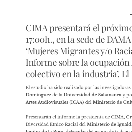
CIMA
presentará el próximo
17:00h., en la sede de DAMA 
‘Mujeres Migrantes y/o Racia
Informe sobre la ocupación 
colectivo en la industria’. E
El estudio ha sido realizado por las investigadoras
Domínguez
de la
Universidad de Salamanca
y p
Artes Audiovisuales
(ICAA) del
Ministerio de Cul
Presentarán el informe la presidenta de CIMA,
Cr
Diversidad Étnico Racial del
Ministerio de Igual
Jenifer de la Rosa
, delegadas del grupo de trabajo