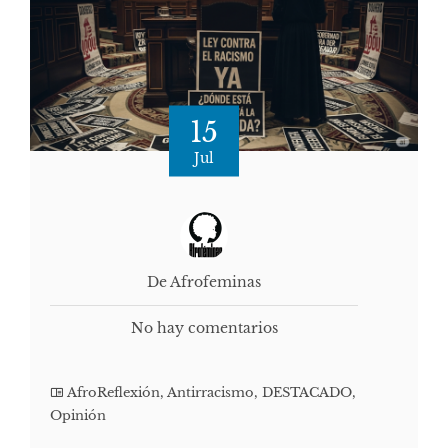
15
Jul
De Afrofeminas
No hay comentarios
AfroReflexión
,
Antirracismo
,
DESTACADO
,
Opinión