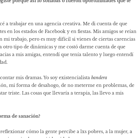
giste porque así lo soñabas o fueron oportunidades que te
é a trabajar en una agencia creativa. Me di cuenta de que
s en los estados de Facebook y en fiestas. Mis amigos se reían
 mi trabajo, pero es muy difícil si vienes de ciertas carencias
a otro tipo de dinámicas y me costó darme cuenta de que
acias a mis amigas, entendí que tenía talento y luego entendí
dad.
ontar mis dramas. Yo soy existencialista
bandera
ión, mi forma de desahogo, de no meterme en problemas, de
ar triste. Las cosas que llevaría a terapia, las llevo a mis
orma de sanación?
reflexionar cómo la gente percibe a lxs pobres, a la mujer, a