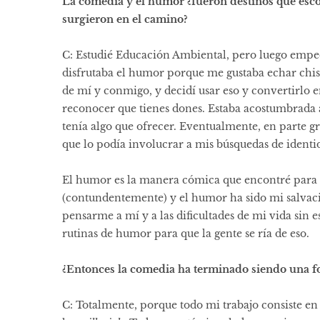
La comedia y el humor ¿fueron destinos que esco
surgieron en el camino?
C: Estudié Educación Ambiental, pero luego empec
disfrutaba el humor porque me gustaba echar chiste
de mí y conmigo, y decidí usar eso y convertirlo en
reconocer que tienes dones. Estaba acostumbrada 
tenía algo que ofrecer. Eventualmente, en parte gr
que lo podía involucrar a mis búsquedas de identi
El humor es la manera cómica que encontré para c
(contundentemente) y el humor ha sido mi salvac
pensarme a mí y a las dificultades de mi vida sin est
rutinas de humor para que la gente se ría de eso.
¿Entonces la comedia ha terminado siendo una f
C: Totalmente, porque todo mi trabajo consiste en 