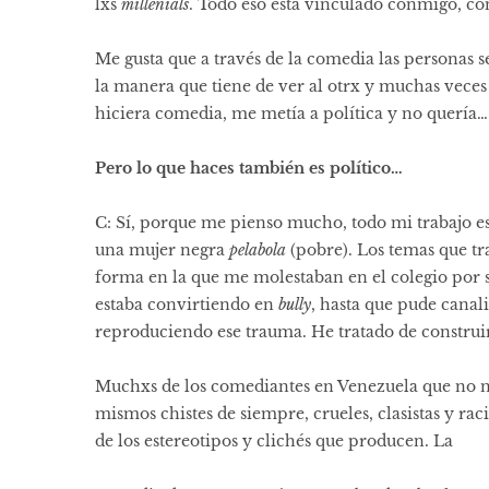
lxs
millenials
. Todo eso está vinculado conmigo, co
Me gusta que a través de la comedia las personas s
la manera que tiene de ver al otrx y muchas veces 
hiciera comedia, me metía a política y no quería…
Pero lo que haces también es político…
C: Sí, porque
me pienso mucho, todo mi trabajo e
una mujer negra
pelabola
(pobre). Los temas que tr
forma en la que me molestaban en el colegio por 
estaba convirtiendo en
bully
, hasta que pude canal
reproduciendo ese trauma. He tratado de constru
Muchxs de los comediantes en Venezuela que no na
mismos chistes de siempre, crueles, clasistas y rac
de los estereotipos y clichés que producen. La