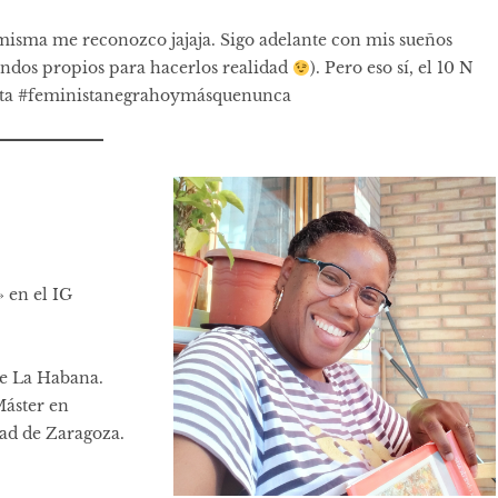
 misma me reconozco jajaja. Sigo adelante con mis sueños
fondos propios para hacerlos realidad
). Pero eso sí, el 10 N
sta #feministanegrahoymásquenunca
 en el IG
de La Habana.
Máster en
ad de Zaragoza.