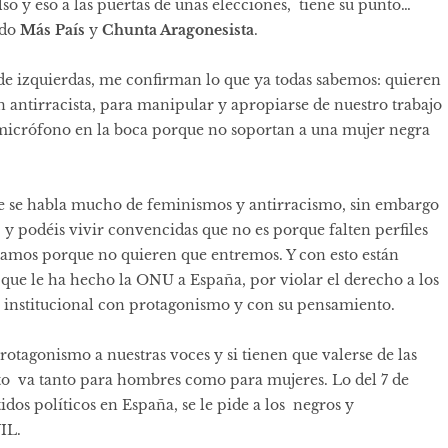
so y eso a las puertas de unas elecciones, tiene su punto…
ido
Más País
y
Chunta Aragonesista
.
de izquierdas, me confirman lo que ya todas sabemos: quieren
en antirracista, para manipular y apropiarse de nuestro trabajo
l micrófono en la boca porque no soportan a una mujer negra
te se habla mucho de feminismos y antirracismo, sin embargo
 y podéis vivir convencidas que no es porque falten perfiles
ltamos porque no quieren que entremos. Y con esto están
que le ha hecho la ONU a España, por violar el derecho a los
ca institucional con protagonismo y con su pensamiento.
rotagonismo a nuestras voces y si tienen que valerse de las
esto va tanto para hombres como para mujeres. Lo del 7 de
idos políticos en España, se le pide a los negros y
VIL.