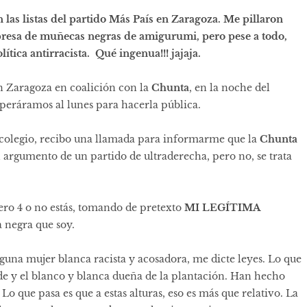
n las listas del partido Más País en Zaragoza. Me pillaron
presa de muñecas negras de amigurumi, pero pese a todo,
tica antirracista. Qué ingenua!!! jajaja.
 Zaragoza en coalición con la
Chunta
, en la noche del
peráramos al lunes para hacerla pública.
l colegio, recibo una llamada para informarme que la
Chunta
 argumento de un partido de ultraderecha, pero no, se trata
ero 4 o no estás, tomando de pretexto
MI LEGÍTIMA
 negra que soy.
una mujer blanca racista y acosadora, me dicte leyes. Lo que
elde y el blanco y blanca dueña de la plantación. Han hecho
o que pasa es que a estas alturas, eso es más que relativo. La