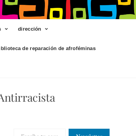
s
dirección
iblioteca de reparación de afroféminas
ntirracista
Escribe tu correo electrónico…