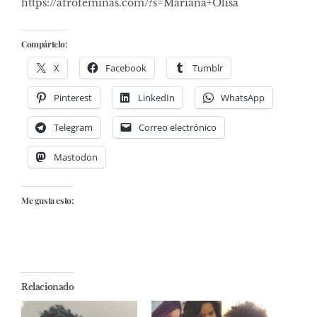
https://afrofeminas.com/?s=Mariana+Olisa
Compártelo:
X
Facebook
Tumblr
Pinterest
LinkedIn
WhatsApp
Telegram
Correo electrónico
Mastodon
Me gusta esto:
Relacionado