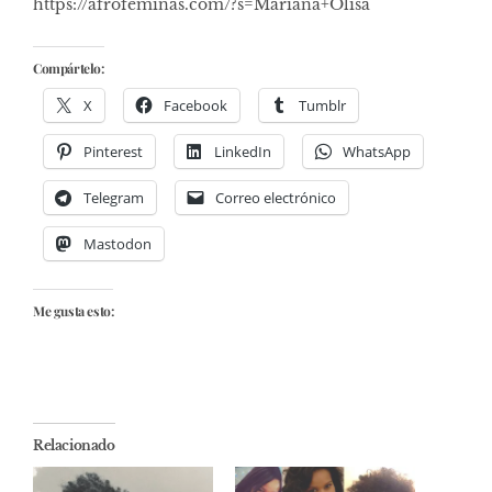
https://afrofeminas.com/?s=Mariana+Olisa
Compártelo:
X
Facebook
Tumblr
Pinterest
LinkedIn
WhatsApp
Telegram
Correo electrónico
Mastodon
Me gusta esto:
Relacionado