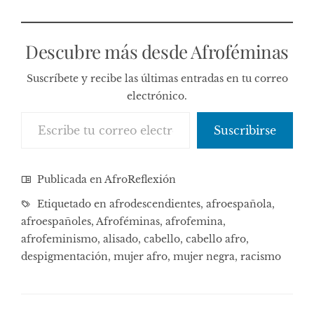
muchisima ilusión la
nueva sección
#AfrofeminasHair
Descubre más desde Afroféminas
donde…
Suscríbete y recibe las últimas entradas en tu correo
electrónico.
Escribe tu correo electrónico…
Suscribirse
Publicada en
AfroReflexión
Etiquetado en
afrodescendientes
,
afroespañola
,
afroespañoles
,
Afroféminas
,
afrofemina
,
afrofeminismo
,
alisado
,
cabello
,
cabello afro
,
despigmentación
,
mujer afro
,
mujer negra
,
racismo