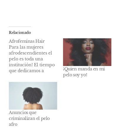
Relacionado
Afrofeminas Hair
Para las mujeres
afrodescendientes el
pelo es toda una
institución! El tiempo
¡Quien manda en mi
que dedicamos a
pelo soy yo!
cuidar nuestro cabello
es un tiempo de
autocuidados tanto
físicos como
emocionales, no es
una cuestión de
estética. Es una
Anuncios que
cuestión de identidad.
criminalizan el pelo
Por eso os
afro
presentamos con