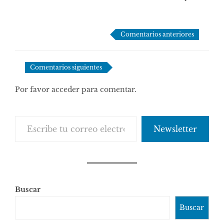
Navegación
Comentarios anteriores
de
comentarios
Comentarios siguientes
Por favor acceder para comentar.
Escribe tu correo electrónico…
Newsletter
Buscar
Buscar