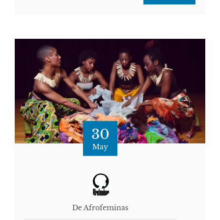
30
May
De Afrofeminas