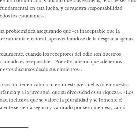
 en un comunicado, y añadió que «las escuelas, lejos de ser solo
fundamental en esta lucha, y es nuestra responsabilidad
dos los estudiantes».
 esta problemática asegurando que «es inaceptable que la
erramienta electoral, aprovechándose de la desgracia ajena».
pecialmente, cuando los receptores del odio son nuestros
casionado es irreparable». Por ello, afirmó que «debemos
 estos discursos desde sus cimientos».
rsos no tienen cabida ni en nuestras escuelas ni en nuestra
fancia y a la juventud, que su diversidad es su riqueza». «Los
ad inclusiva que se valore la pluralidad y se fomente el
cente se sienta seguro y valorado por ser quien es», zanjó.