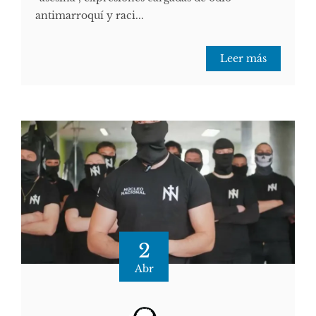
antimarroquí y raci...
Leer más
2
Abr