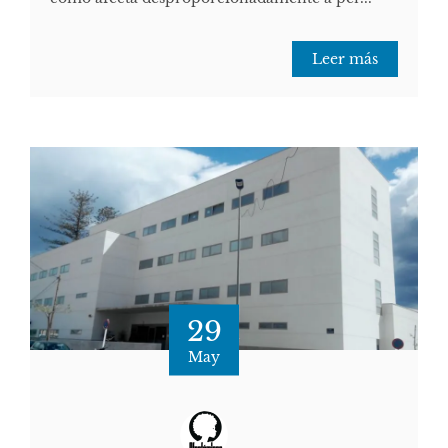
Leer más
29
May