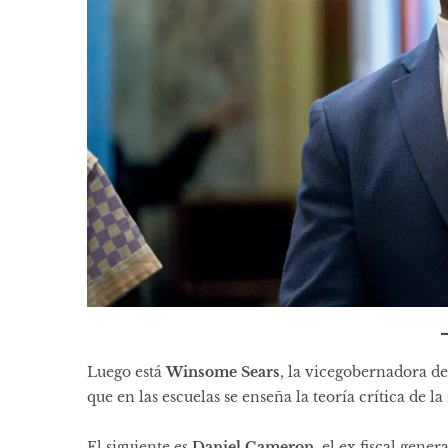
Luego está
Winsome Sears
, la vicegobernadora de
que en las escuelas se enseña
la teoría crítica de la
El siguiente es
Daniel Cameron
, el ex fiscal gene