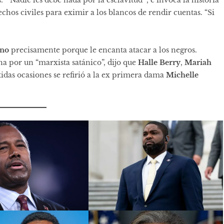
: “
Nadie les debe nada por la esclavitud
”, e invoca la historia
rechos civiles para eximir a los blancos de rendir cuentas. “Si
ano
precisamente porque le encanta atacar a los negros.
ha por un “
marxista satánico
”, dijo que
Halle Berry
,
Mariah
tidas ocasiones
se refirió a
la ex primera dama
Michelle