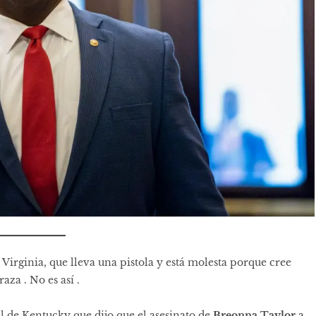
 Virginia,
que lleva una pistola
y está molesta porque cree
 raza .
No es así
.
ral de Kentucky que dijo que el asesinato de
Breonna Taylor
a