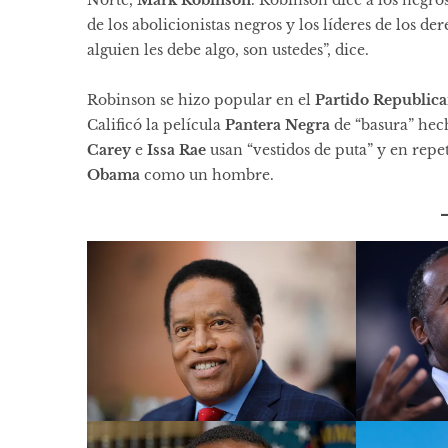
Norte,
Mark Robinson
. Robinson dice a los negros
de los abolicionistas negros y los líderes de los de
alguien les debe algo, son ustedes”, dice.
Robinson se hizo popular en el
Partido Republic
Calificó la película
Pantera Negra
de “
basura
” hec
Carey
e
Issa Rae
usan “
vestidos de puta
” y en repe
Obama
como
un hombre
.