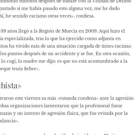
testimonio minutos después de hablar con la Unidad de Delitos
untado si me había pasado esto alguna vez, me he dado
í, he sentido racismo otras veces», confiesa.
39 años llegó a la Región de Murcia en 2009. Aquí hizo el
 especializada, tras lo que ha ejercido como adjunta en
os ha vivido más de una situación cargada de tintes racistas:
 los puntos después de un accidente y se fue. En otra ocasión,
lo cogí, la madre me dijo: es que no está acostumbrado a la
rque tenía fiebre».
chista»
raron este viernes su más «rotunda condena» ante la agresión
ambas organizaciones lamentaron que la profesional fuese
enazas y un intento de agresión física, que fue evitada por la
ulancia».