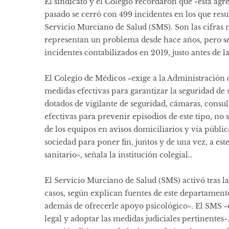
El sindicato y el Colegio recordaron que «esta agr
pasado se cerró con 499 incidentes en los que resu
Servicio Murciano de Salud (SMS). Son las cifras m
representan un problema desde hace años, pero se
incidentes contabilizados en 2019, justo antes de la
El Colegio de Médicos «exige a la Administración 
medidas efectivas para garantizar la seguridad de s
dotados de vigilante de seguridad, cámaras, consu
efectivas para prevenir episodios de este tipo, no 
de los equipos en avisos domiciliarios y vía públi
sociedad para poner fin, juntos y de una vez, a e
sanitario», señala la institución colegial..
El Servicio Murciano de Salud (SMS) activó tras la 
casos, según explican fuentes de este departamento.
además de ofrecerle apoyo psicológico». El SMS «es
legal y adoptar las medidas judiciales pertinentes