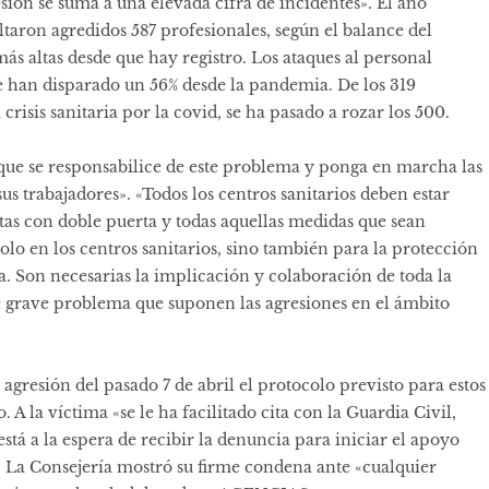
esión se suma a una elevada cifra de incidentes». El año
ltaron agredidos 587 profesionales, según el balance del
ás altas desde que hay registro. Los ataques al personal
 han disparado un 56% desde la pandemia. De los 319
 crisis sanitaria por la covid, se ha pasado a rozar los 500.
que se responsabilice de este problema y ponga en marcha las
us trabajadores». «Todos los centros sanitarios deben estar
ltas con doble puerta y todas aquellas medidas que sean
solo en los centros sanitarios, sino también para la protección
ca. Son necesarias la implicación y colaboración de toda la
ste grave problema que suponen las agresiones en el ámbito
agresión del pasado 7 de abril el protocolo previsto para estos
 A la víctima «se le ha facilitado cita con la Guardia Civil,
tá a la espera de recibir la denuncia para iniciar el apoyo
». La Consejería mostró su firme condena ante «cualquier