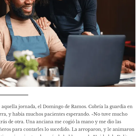
de aquella jornada, el Domingo de Ramos. Cubría la guardia en
arra, y había muchos pacientes esperando. «No tuve mucho
trás de otra. Una anciana me cogió la mano y me dio las
ñeros para contarles lo sucedido. La arroparon, y le animaron