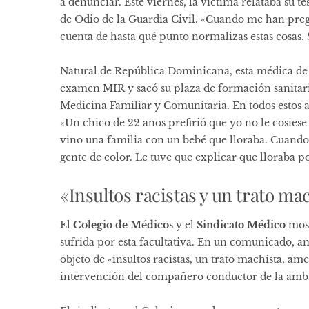
a denunciar. Este viernes, la víctima relataba su 
de Odio de la Guardia Civil. «Cuando me han preg
cuenta de hasta qué punto normalizas estas cosas. S
Natural de República Dominicana, esta médica de 
examen MIR y sacó su plaza de formación sanitaria
Medicina Familiar y Comunitaria. En todos estos añ
«Un chico de 22 años prefirió que yo no le cosiese
vino una familia con un bebé que lloraba. Cuando 
gente de color. Le tuve que explicar que lloraba po
«Insultos racistas y un trato ma
El
Colegio de Médico
s y el
Sindicato Médico
most
sufrida por esta facultativa. En un comunicado, 
objeto de «insultos racistas, un trato machista, am
intervención del compañero conductor de la amb