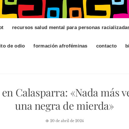
pt
recursos salud mental para personas racializada
ito de odio
formación afroféminas
contacto
b
en Calasparra: «Nada más v
una negra de mierda»
20 de abril de 2024