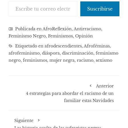
Escribe tu correo electrónico…
Suscribirse
Publicada en
AfroReflexión
,
Antirracismo
,
Feminismo Negro
,
Feminismos
,
Opinión
Etiquetado en
afrodescendientes
,
Afroféminas
,
afrofeminismo
,
diáspora
,
discriminación
,
feminismo
negro
,
feminismos
,
mujer negra
,
racismo
,
sexismo
Anterior
4 estrategias para abordar el racismo de un
familiar estas Navidades
Siguiente
Las historia oculta de las sufragistas negras