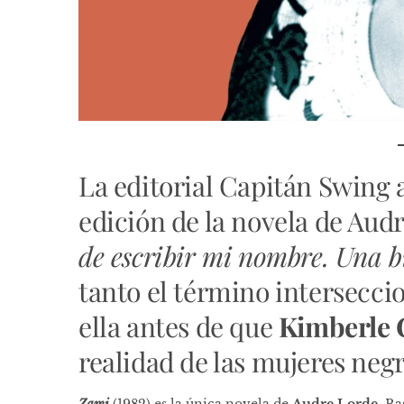
La editorial Capitán Swing 
edición de la novela de Aud
de escribir mi nombre. Una b
tanto el término intersecci
ella antes de que
Kimberle
realidad de las mujeres negr
Zami
(1982) es la única novela de
Audre Lorde
. B