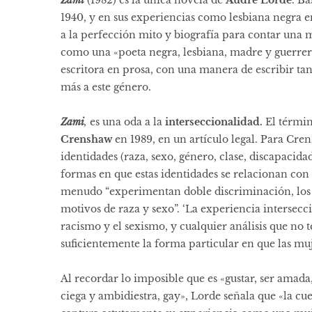
1940, y en sus experiencias como lesbiana negra e
a la perfección mito y biografía para contar una m
como una «poeta negra, lesbiana, madre y guerrer
escritora en prosa, con una manera de escribir ta
más a este género.
Zami
,
es una oda a la
interseccionalidad.
El términ
Crenshaw
en 1989, en un artículo legal. Para Cre
identidades (raza, sexo, género, clase, discapacid
formas en que estas identidades se relacionan con 
menudo “experimentan doble discriminación, los 
motivos de raza y sexo”. ‘La experiencia intersec
racismo y el sexismo, y cualquier análisis que no
suficientemente la forma particular en que las mu
Al recordar lo imposible que es «gustar, ser amad
ciega y ambidiestra, gay», Lorde señala que «la cu