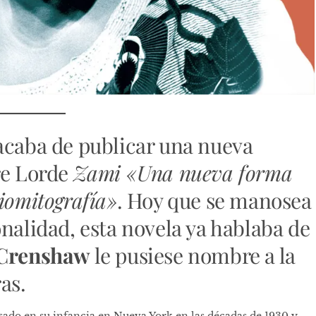
acaba de publicar una nueva
re Lorde
Zami «Una nueva forma
iomitografía»
. Hoy que se manosea
onalidad, esta novela ya hablaba de
 Crenshaw
le pusiese nombre a la
as.
asado en su infancia en Nueva York en las décadas de 1930 y